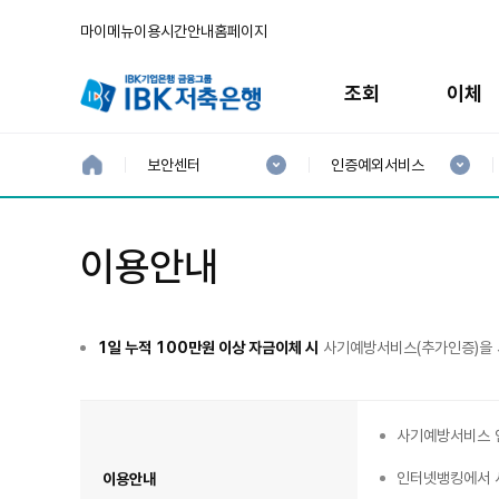
마이메뉴
이용시간안내
홈페이지
주
메
조회
이체
뉴
현
현
재
재
홈
보안센터
인증예외서비스
으
1
2
로
분
분
류
류
:
:
이용안내
1일 누적 100만원 이상 자금이체 시
사기예방서비스(추가인증)을 
인
증
예
사기예방서비스 
외
처
리
서
인터넷뱅킹에서 
이용안내
비
스