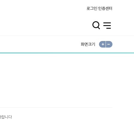
로그인
인증센터
검
전
색
체
열
메
기
뉴
열
기
화면크기
확
축
대
소
바랍니다