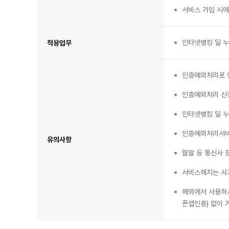
이
용
서비스 가입 시에
안
내
인터넷뱅킹 일 누
적용업무
인증예외처리로 인
인증예외처리 신
인터넷뱅킹 일 누
인증예외처리서비스
유의사항
월말 등 통신사 
서비스해지는 사
해외에서 사용하시
폰앱인증) 없이 