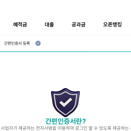
예적금
대출
공과금
오픈뱅킹
현
재
간편인증서 등록
3
분
류
:
간편인증서란?
사업자가 제공하는 전자서명을 이용하여 로그인 할 수 있도록 제공하는