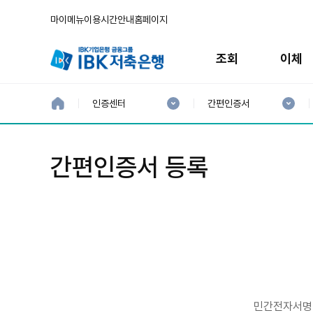
마이메뉴
이용시간안내
홈페이지
주
메
조회
이체
뉴
현
현
재
재
홈
인증센터
간편인증서
으
1
2
로
분
분
류
류
:
:
간편인증서 등록
민간전자서명 