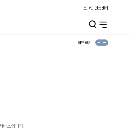
로그인
인증센터
검
전
색
체
열
메
기
뉴
열
기
화면크기
확
축
대
소
 서비스입니다.