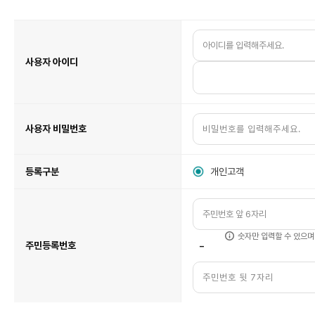
인
터
넷
뱅
킹
고
사용자 아이디
객
정
보
입
력
사용자 비밀번호
등록구분
개인고객
숫자만 입력할 수 있으며
-
주민등록번호