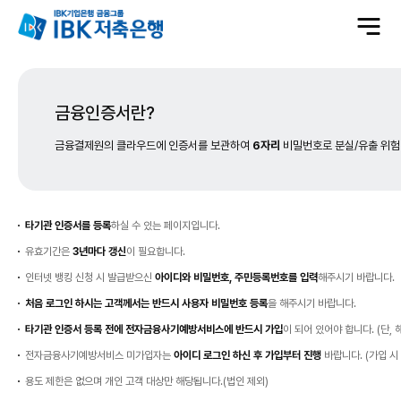
전
체
메
뉴
열
기
금융인증서란?
금융결제원의 클라우드에 인증서를 보관하여
6자리
비밀번호로 분실/유출 위험
사
용
자
본
타기관 인증서를 등록
하실 수 있는 페이지입니다.
인
확
인
유효기간은
3년마다 갱신
이 필요합니다.
인터넷 뱅킹 신청 시 발급받으신
아이디와 비밀번호, 주민등록번호를 입력
해주시기 바랍니다.
처음 로그인 하시는 고객께서는 반드시 사용자 비밀번호 등록
을 해주시기 바랍니다.
타기관 인증서 등록 전에 전자금융사기예방서비스에 반드시 가입
이 되어 있어야 합니다. (단,
전자금융사기예방서비스 미가입자는
아이디 로그인 하신 후 가입부터 진행
바랍니다. (가입 시
용도 제한은 없으며 개인 고객 대상만 해당됩니다.(법인 제외)