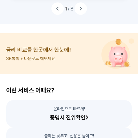
하
천
추
1
/ 8
추
천
하
는
상
품
이
전
띠
슬
라
배
이
너
드
금리 비교를 한곳에서 한눈에!
SB톡톡 + 다운로드 해보세요
이런 서비스 어때요?
온라인으로 빠르게!
증명서 진위확인
금리는 낮추고! 신용은 높이고!