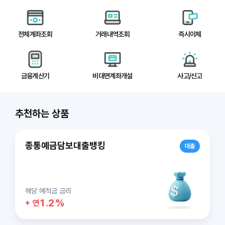
전체계좌조회
거래내역조회
즉시이체
금융계산기
비대면계좌개설
사고/신고
추천하는
상품
종통예금담보대출뱅킹
대출
드
이
해당 예적금 금리
라
슬
1.2%
+ 연
+
음
다
품
상
는