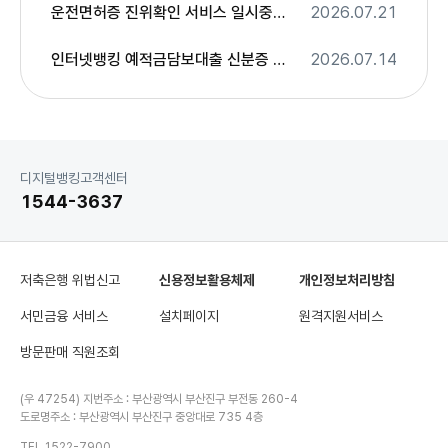
운전면허증 진위확인 서비스 일시중단 안내
2026.07.21
인터넷뱅킹 예적금담보대출 신분증 본인확인 변경사항 안내
2026.07.14
고
디지털뱅킹고객센터
객
1544-3637
센
터
저축은행 위법신고
신용정보활용체제
개인정보처리방침
서민금융 서비스
설치페이지
원격지원서비스
방문판매 직원조회
(우 47254) 지번주소 : 부산광역시 부산진구 부전동 260-4
도로명주소 : 부산광역시 부산진구 중앙대로 735 4층
TEL 1522-7900