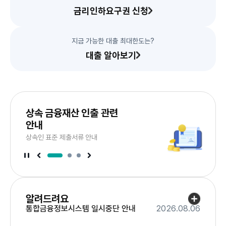
금리인하요구권 신청
지금 가능한 대출 최대한도는?
대출 알아보기
서
브
드
배
상속 금융재산 인출 관련
이
너
라
안내
슬
음
다
상속인 표준 제출서류 안내
너
배
브
서
서
서
브
브
배
배
너
너
정
이
지
전
슬
라
알려드려요
이
더
드
통합금융정보시스템 일시중단 안내
2026.08.06
보
기