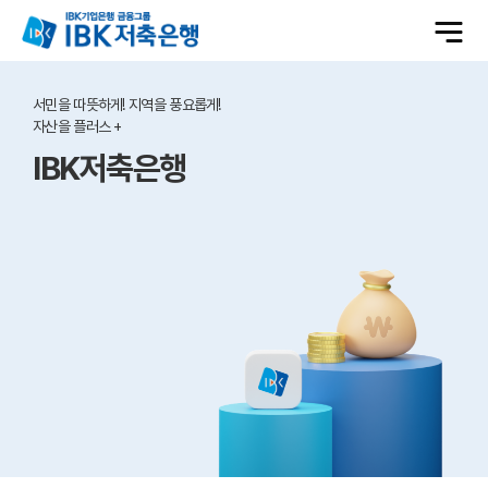
전
체
메
메
뉴
열
인
기
배
서민을 따뜻하게! 지역을 풍요롭게!
너
자산을 플러스 +
IBK저축은행